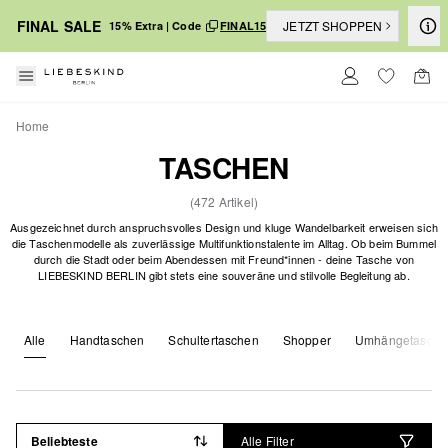
FINAL SALE
JETZT SHOPPEN
15% Extra | Code
FINAL15
Home
TASCHEN
(472 Artikel)
Ausgezeichnet durch anspruchsvolles Design und kluge Wandelbarkeit erweisen sich
die Taschenmodelle als zuverlässige Multifunktionstalente im Alltag. Ob beim Bummel
durch die Stadt oder beim Abendessen mit Freund*innen - deine Tasche von
LIEBESKIND BERLIN gibt stets eine souveräne und stilvolle Begleitung ab.
Alle
Handtaschen
Schultertaschen
Shopper
Umhängetasche
Beliebteste
Alle Filter