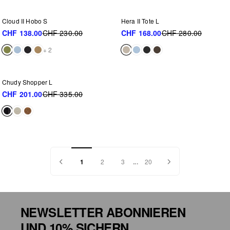
-40%
-40%
Cloud II Hobo S
Hera II Tote L
CHF 138.00
CHF 230.00
CHF 168.00
CHF 280.00
+ 2
WEITER REDUZIERT
-40%
Chudy Shopper L
CHF 201.00
CHF 335.00
1
2
3
...
20
NEWSLETTER ABONNIEREN
UND 10% SICHERN