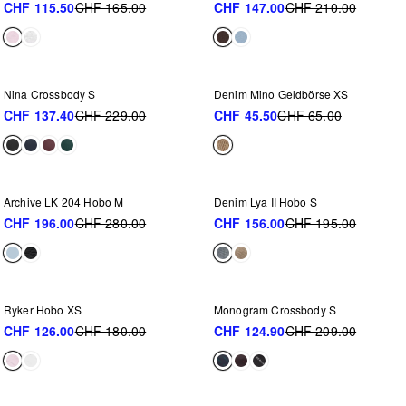
CHF 115.50
CHF 165.00
CHF 147.00
CHF 210.00
WEITER REDUZIERT
NEU IM SALE
-40%
-30%
Nina Crossbody S
Denim Mino Geldbörse XS
CHF 137.40
CHF 229.00
CHF 45.50
CHF 65.00
WEITER REDUZIERT
NEU IM SALE
-30%
-20%
Archive LK 204 Hobo M
Denim Lya II Hobo S
CHF 196.00
CHF 280.00
CHF 156.00
CHF 195.00
WEITER REDUZIERT
-30%
-40%
Ryker Hobo XS
Monogram Crossbody S
CHF 126.00
CHF 180.00
CHF 124.90
CHF 209.00
WEITER REDUZIERT
-30%
-40%