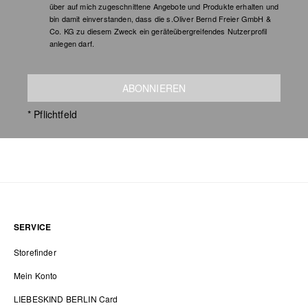
über auf mich zugeschnittene Angebote und Produkte erhalten und
bin damit einverstanden, dass die s.Oliver Bernd Freier GmbH &
Co. KG zu diesem Zweck ein geräteübergreifendes Nutzerprofil
anlegen darf.
ABONNIEREN
* Pflichtfeld
SERVICE
Storefinder
Mein Konto
LIEBESKIND BERLIN Card