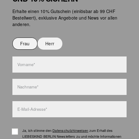
Erhalte einen 10% Gutschein (einlösbar ab 99 CHF
Bestellwert), exklusive Angebote und News vor allen
anderen.
Frau
Herr
Vorname*
Nachname*
E-Mail-Adresse*
Ja, ich stimme den
Datenschutzhinweisen
zum Erhalt des
LIEBESKIND BERLIN Newsletters zu und möchte Informationen