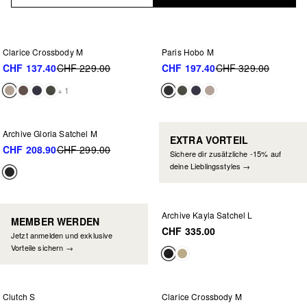
-40%
-40%
Clarice Crossbody M
Paris Hobo M
CHF 137.40
CHF 229.00
CHF 197.40
CHF 329.00
+ 1
-30%
Archive Gloria Satchel M
EXTRA VORTEIL
CHF 208.90
CHF 299.00
Sichere dir zusätzliche -15% auf
deine Lieblingsstyles →
Archive Kayla Satchel L
MEMBER WERDEN
CHF 335.00
Jetzt anmelden und exklusive
Vorteile sichern →
WEITER REDUZIERT
-30%
-30%
Clutch S
Clarice Crossbody M