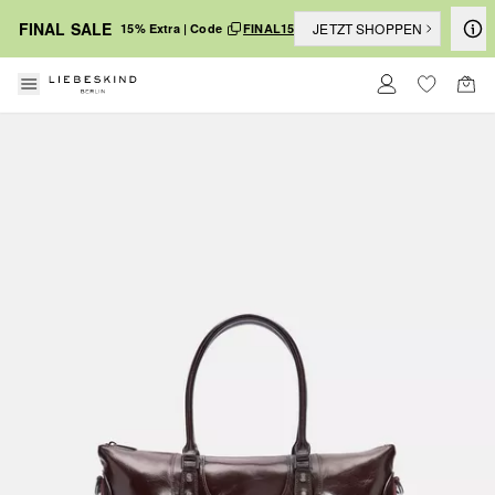
FINAL SALE
JETZT SHOPPEN
15% Extra | Code
FINAL15