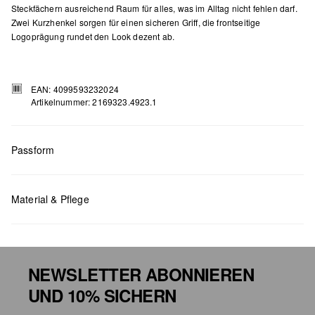
Steckfächern ausreichend Raum für alles, was im Alltag nicht fehlen darf.
Zwei Kurzhenkel sorgen für einen sicheren Griff, die frontseitige
Logoprägung rundet den Look dezent ab.
EAN: 4099593232024
Artikelnummer: 2169323.4923.1
Passform
Masse:
H x B x T (cm): 27 x 41 x 13,5
Material & Pflege
NEWSLETTER ABONNIEREN
UND 10% SICHERN
Chlorbleiche nicht möglich