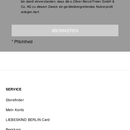
bin damit einverstanden, dass die s.Oliver Bernd Freier GmbH &
Co. KG zu diesem Zweck ein geräteübergreifendes Nutzerprofil
anlegen darf.
ABONNIEREN
* Pflichtfeld
SERVICE
Storefinder
Mein Konto
LIEBESKIND BERLIN Card
Beratung