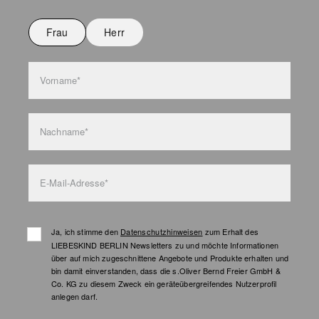
Nicht bügeln
Nicht waschen
Frau
Herr
Taschenpflege
Vorname*
Nachname*
E-Mail-Adresse*
Ja, ich stimme den
Datenschutzhinweisen
zum Erhalt des
LIEBESKIND BERLIN Newsletters zu und möchte Informationen
über auf mich zugeschnittene Angebote und Produkte erhalten und
bin damit einverstanden, dass die s.Oliver Bernd Freier GmbH &
Co. KG zu diesem Zweck ein geräteübergreifendes Nutzerprofil
anlegen darf.