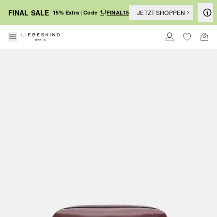
FINAL SALE
JETZT SHOPPEN
15% Extra | Code
FINAL15