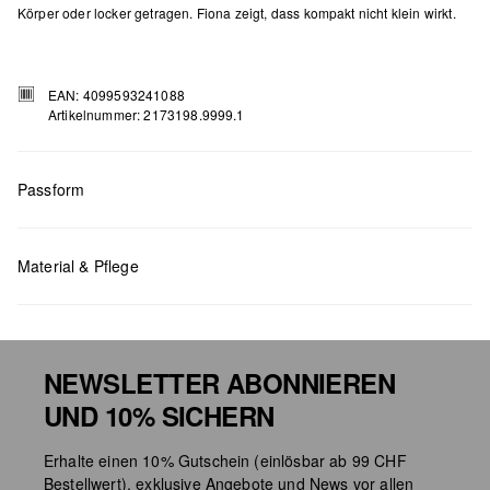
Körper oder locker getragen. Fiona zeigt, dass kompakt nicht klein wirkt.
EAN: 4099593241088
Artikelnummer: 2173198.9999.1
Passform
Masse:
H x B x T (cm): 18 x 33 x 9
Material & Pflege
NEWSLETTER ABONNIEREN
UND 10% SICHERN
Chlorbleiche nicht möglich
Erhalte einen 10% Gutschein (einlösbar ab 99 CHF
Nicht für den Trockner geeignet
Bestellwert), exklusive Angebote und News vor allen