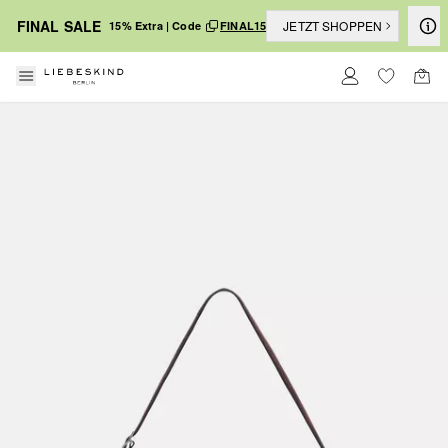
FINAL SALE
JETZT SHOPPEN
15% Extra | Code
FINAL15