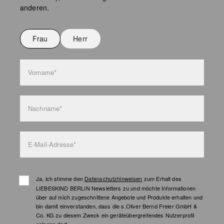
Keine chemische Reinigung möglich
anderen.
Nicht bügeln
Nicht waschen
Frau
Herr
Taschenpflege
Vorname*
Nachname*
E-Mail-Adresse*
Ja, ich stimme den
Datenschutzhinweisen
zum Erhalt des
LIEBESKIND BERLIN Newsletters zu und möchte Informationen
über auf mich zugeschnittene Angebote und Produkte erhalten und
bin damit einverstanden, dass die s.Oliver Bernd Freier GmbH &
Co. KG zu diesem Zweck ein geräteübergreifendes Nutzerprofil