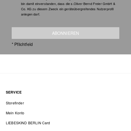
bin damit einverstanden, dass die s.Oliver Bernd Freier GmbH &
Co. KG zu diesem Zweck ein geräteübergreifendes Nutzerprofil
anlegen darf.
ABONNIEREN
* Pflichtfeld
SERVICE
Storefinder
Mein Konto
LIEBESKIND BERLIN Card