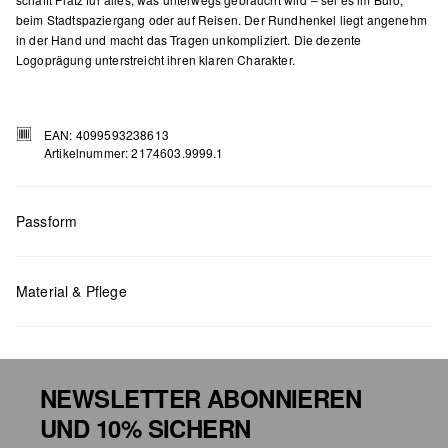
beim Stadtspaziergang oder auf Reisen. Der Rundhenkel liegt angenehm
in der Hand und macht das Tragen unkompliziert. Die dezente
Logoprägung unterstreicht ihren klaren Charakter.
EAN: 4099593238613
Artikelnummer: 2174603.9999.1
Passform
Masse:
H x B x T (cm): 30 x 40 x 13
Material & Pflege
NEWSLETTER ABONNIEREN
UND 10% SICHERN
Chlorbleiche nicht möglich