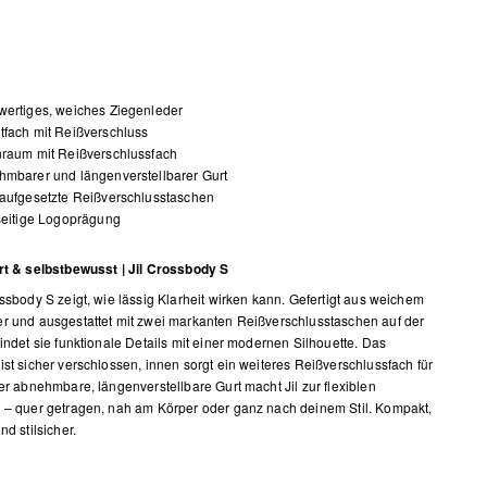
wertiges, weiches Ziegenleder
fach mit Reißverschluss
nraum mit Reißverschlussfach
mbarer und längenverstellbarer Gurt
aufgesetzte Reißverschlusstaschen
seitige Logoprägung
rt & selbstbewusst | Jil Crossbody S
ossbody S zeigt, wie lässig Klarheit wirken kann. Gefertigt aus weichem
r und ausgestattet mit zwei markanten Reißverschlusstaschen auf der
bindet sie funktionale Details mit einer modernen Silhouette. Das
ist sicher verschlossen, innen sorgt ein weiteres Reißverschlussfach für
Der abnehmbare, längenverstellbare Gurt macht Jil zur flexiblen
 – quer getragen, nah am Körper oder ganz nach deinem Stil. Kompakt,
nd stilsicher.