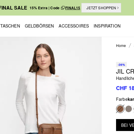
FINAL SALE
15% Extra | Code
FINAL15
JETZT SHOPPEN
TASCHEN
GELDBÖRSEN
ACCESSOIRES
INSPIRATION
Home
-36%
JIL C
Handlich
CHF 18
Farbe
ka
BEI 