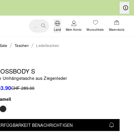
...
Land
Mein Konto
Wunschliste
Warenkorb
Sale
Taschen
Ledertaschen
ROSSBODY S
e Umhängetasche aus Ziegenleder
3.90
CHF 289.00
ramell
VERFÜGBARKEIT BENACHRICHTIGEN