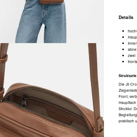
Details
hoch
Haupt
Inne
abneh
zwei 
front
Strukturie
Die Jil Cr
Ziegenlede
Front, ver
Hauptfach 
Struktur. 
Begleitung
praktisch u