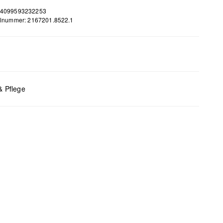
 4099593232253
elnummer: 2167201.8522.1
m
x B x T (cm): 12 x 21 x 6
& Pflege
bleiche nicht möglich
 für den Trockner geeignet
 chemische Reinigung möglich
 bügeln
 waschen