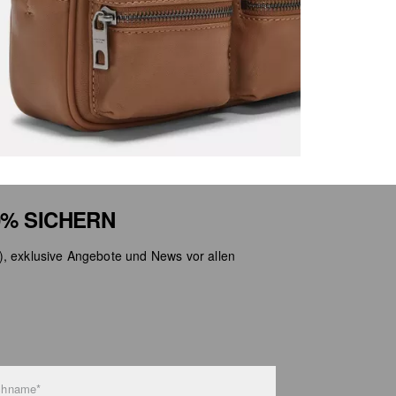
% SICHERN
), exklusive Angebote und News vor allen
chname*