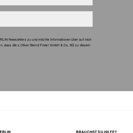
LIN Newsletters zu und möchte Informationen über auf mich
en, dass die s.Oliver Bernd Freier GmbH & Co. KG zu diesem
ERLIN
BRAUCHST DU HILFE?