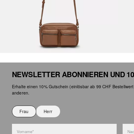
NEWSLETTER ABONNIEREN UND 10
Erhalte einen 10% Gutschein (einlösbar ab 99 CHF Bestellwert
anderen.
Frau
Herr
Vorname*
Na