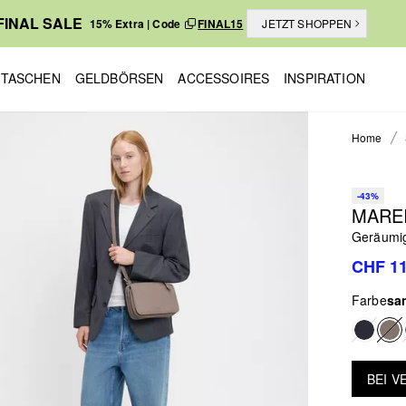
FINAL SALE
15% Extra | Code
FINAL15
JETZT SHOPPEN
TASCHEN
GELDBÖRSEN
ACCESSOIRES
INSPIRATION
Home
-43%
MARE
Geräumig
CHF 11
Farbe
sa
BEI 