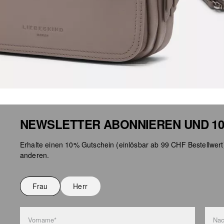
NEWSLETTER ABONNIEREN UND 10
Erhalte einen 10% Gutschein (einlösbar ab 99 CHF Bestellwert
anderen.
Frau
Herr
Vorname*
Na