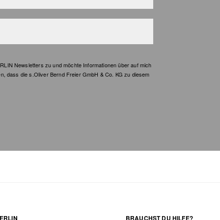
LIN Newsletters zu und möchte Informationen über auf mich
en, dass die s.Oliver Bernd Freier GmbH & Co. KG zu diesem
ERLIN
BRAUCHST DU HILFE?