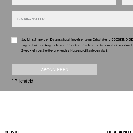
E-Mail-Adresse*
Ja, ich stimme den
Datenschutzhinweisen
zum Erhalt des LIEBESKIND BER
zugeschnittene Angebote und Produkte erhalten und bin damit einverstand
Zweck ein geräteübergreifendes Nutzerprofil anlegen darf.
ABONNIEREN
* Pflichtfeld
SERVICE
LIEBESKIND B