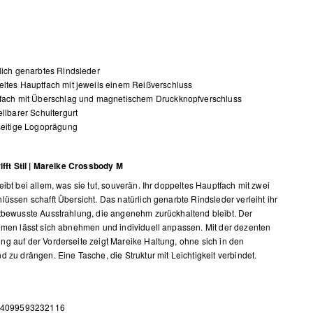
lich genarbtes Rindsleder
ltes Hauptfach mit jeweils einem Reißverschluss
tfach mit Überschlag und magnetischem Druckknopfverschluss
ellbarer Schultergurt
seitige Logoprägung
rifft Stil | Mareike Crossbody M
eibt bei allem, was sie tut, souverän. Ihr doppeltes Hauptfach mit zwei
lüssen schafft Übersicht. Das natürlich genarbte Rindsleder verleiht ihr
tbewusste Ausstrahlung, die angenehm zurückhaltend bleibt. Der
emen lässt sich abnehmen und individuell anpassen. Mit der dezenten
g auf der Vorderseite zeigt Mareike Haltung, ohne sich in den
d zu drängen. Eine Tasche, die Struktur mit Leichtigkeit verbindet.
 4099593232116