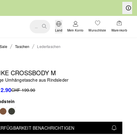
...
Land
Mein Konto
Wunschliste
Warenkorb
Sale
Taschen
Ledertaschen
IKE CROSSBODY M
e Umhängetasche aus Rindsleder
2.90
CHF 199.90
ndstein
VERFÜGBARKEIT BENACHRICHTIGEN