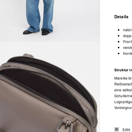
Details
natür
doppe
Fron
verst
front
Struktur t
Mareike bl
Reißversch
eine selbs
Schulterri
Logoprägun
Vordergrun
EAN: