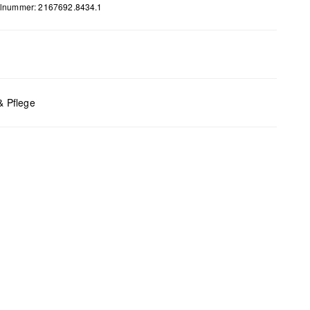
elnummer: 2167692.8434.1
m
x B x T (cm): 15 x 23 x 6
& Pflege
bleiche nicht möglich
 für den Trockner geeignet
 chemische Reinigung möglich
 bügeln
 waschen