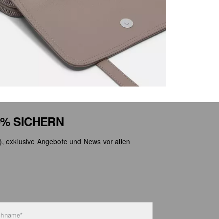
% SICHERN
), exklusive Angebote und News vor allen
chname*