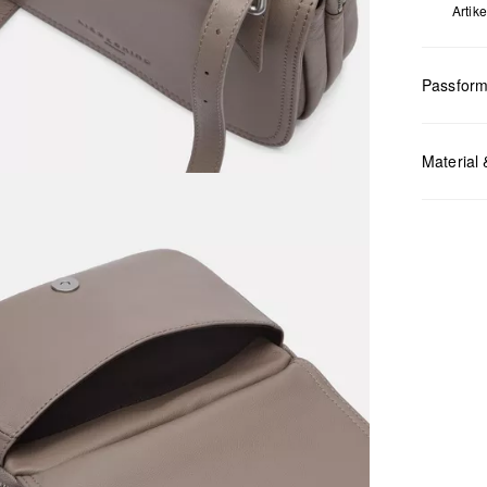
Artik
Passfor
Masse:
H 
Material 
Chlor
Nicht
Keine
Nicht
Nicht