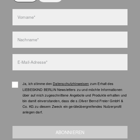
Taschenpflege
Vorname*
Nachname*
E-Mail-Adresse*
Ja, ich stimme den
Datenschutzhinweisen
zum Erhalt des
LIEBESKIND BERLIN Newsletters zu und möchte Informationen
über auf mich zugeschnittene Angebote und Produkte erhalten und
bin damit einverstanden, dass die s.Oliver Bernd Freier GmbH &
Co. KG zu diesem Zweck ein geräteübergreifendes Nutzerprofil
anlegen darf.
ABONNIEREN