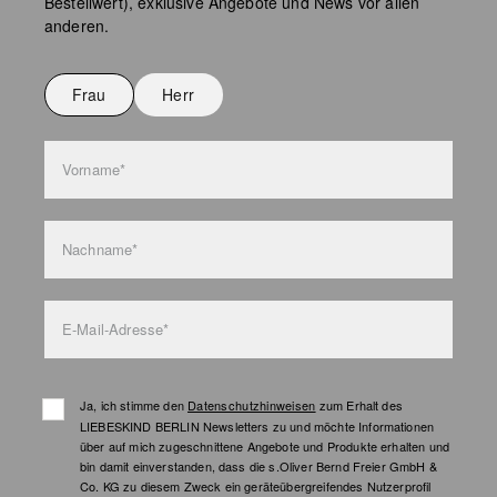
Bestellwert), exklusive Angebote und News vor allen
Keine chemische Reinigung möglich
anderen.
Nicht bügeln
Nicht waschen
Frau
Herr
Taschenpflege
Vorname*
Nachname*
E-Mail-Adresse*
Ja, ich stimme den
Datenschutzhinweisen
zum Erhalt des
LIEBESKIND BERLIN Newsletters zu und möchte Informationen
über auf mich zugeschnittene Angebote und Produkte erhalten und
bin damit einverstanden, dass die s.Oliver Bernd Freier GmbH &
Co. KG zu diesem Zweck ein geräteübergreifendes Nutzerprofil