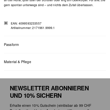
gern spontan unterwegs sind – und nichts dem Zufall überlassen.
EAN: 4099593233557
Artikelnummer: 2171961.9999.1
Passform
Masse:
H x B x T (cm): 15 x 22 x 7,5
Material & Pflege
NEWSLETTER ABONNIEREN
UND 10% SICHERN
Chlorbleiche nicht möglich
Erhalte einen 10% Gutschein (einlösbar ab 99 CHF
Nicht für den Trockner geeignet