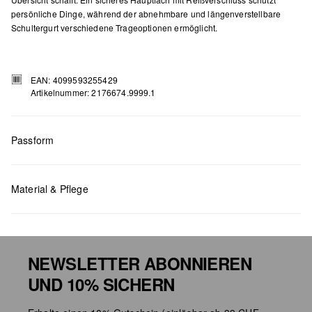
persönliche Dinge, während der abnehmbare und längenverstellbare
Schultergurt verschiedene Trageoptionen ermöglicht.
EAN: 4099593255429
Artikelnummer: 2176674.9999.1
Passform
Masse:
H x B x T (cm): 15 x 24,5 x 3
Material & Pflege
NEWSLETTER ABONNIEREN
UND 10% SICHERN
Chlorbleiche nicht möglich