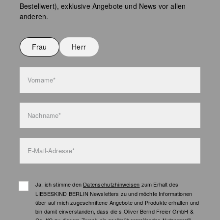
Bestellwert), exklusive Angebote und News vor allen
Keine chemische Reinigung möglich
anderen.
Nicht bügeln
Nicht waschen
Frau
Herr
Taschenpflege
Vorname*
Nachname*
E-Mail-Adresse*
Ja, ich stimme den
Datenschutzhinweisen
zum Erhalt des
LIEBESKIND BERLIN Newsletters zu und möchte Informationen
über auf mich zugeschnittene Angebote und Produkte erhalten und
bin damit einverstanden, dass die s.Oliver Bernd Freier GmbH &