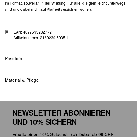
im Format, souverän in der Wirkung. Für alle, die gern leicht unterwegs
sind und dabei nicht auf Klarheit verzichten wollen.
EAN: 4099593232772
Artikelnummer: 2169230.6935.1
Passform
Masse:
H x B x T (cm): 9 x 13,2 x 1
Material & Pflege
NEWSLETTER ABONNIEREN
UND 10% SICHERN
Chlorbleiche nicht möglich
Erhalte einen 10% Gutschein (einlösbar ab 99 CHF
Nicht für den Trockner geeignet