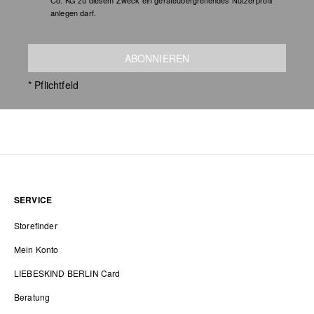
Co. KG zu diesem Zweck ein geräteübergreifendes Nutzerprofil
anlegen darf.
ABONNIEREN
* Pflichtfeld
SERVICE
Storefinder
Mein Konto
LIEBESKIND BERLIN Card
Beratung