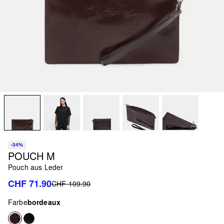
-34%
POUCH M
Pouch aus Leder
CHF 71.90
CHF 109.90
Farbe
bordeaux