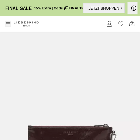
FINAL SALE
JETZT SHOPPEN
15% Extra | Code
FINAL15