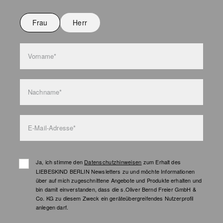
Nicht bügeln
Nicht waschen
Frau
Herr
Taschenpflege
Vorname*
Nachname*
E-Mail-Adresse*
Ja, ich stimme den
Datenschutzhinweisen
zum Erhalt des
LIEBESKIND BERLIN Newsletters zu und möchte Informationen
über auf mich zugeschnittene Angebote und Produkte erhalten und
bin damit einverstanden, dass die s.Oliver Bernd Freier GmbH &
Co. KG zu diesem Zweck ein geräteübergreifendes Nutzerprofil
anlegen darf.