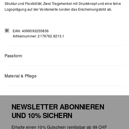
Struktur und Flexibilität. Zwei Tragehenkel mit Druckknopf und eine feine
Logoprägung auf der Vorderseite runden das Erscheinungsbild ab.
EAN: 4099593255856
Artikelnummer: 2176762.8213.1
Passform
Masse:
H x B x T (cm): 19 x 28 x 11
Material & Pflege
NEWSLETTER ABONNIEREN
UND 10% SICHERN
Chlorbleiche nicht möglich
Erhalte einen 10% Gutschein (einlösbar ab 99 CHF
Nicht für den Trockner geeignet