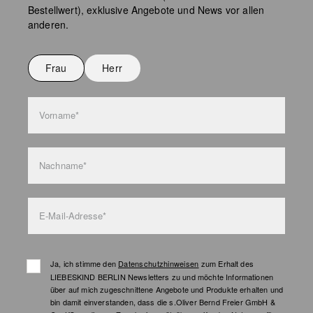
Bestellwert), exklusive Angebote und News vor allen
Keine chemische Reinigung möglich
anderen.
Nicht bügeln
Nicht waschen
Frau
Herr
Taschenpflege
Vorname*
Nachname*
E-Mail-Adresse*
Ja, ich stimme den
Datenschutzhinweisen
zum Erhalt des
LIEBESKIND BERLIN Newsletters zu und möchte Informationen
über auf mich zugeschnittene Angebote und Produkte erhalten und
bin damit einverstanden, dass die s.Oliver Bernd Freier GmbH &