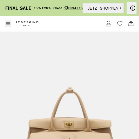
FINAL SALE
JETZT SHOPPEN
15% Extra | Code
FINAL15