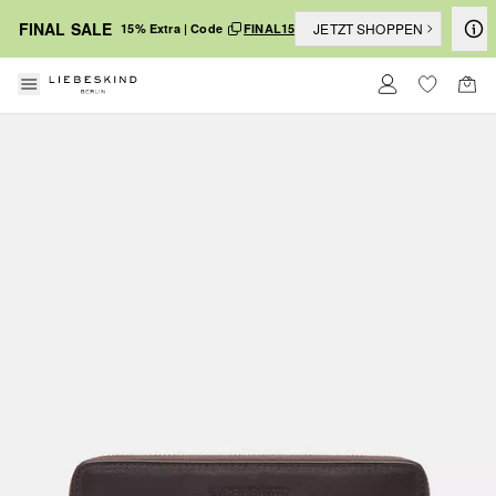
FINAL SALE
JETZT SHOPPEN
15% Extra | Code
FINAL15