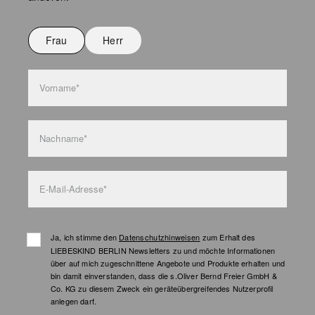
Nicht bügeln
Nicht waschen
Frau
Herr
Taschenpflege
Vorname*
Nachname*
E-Mail-Adresse*
Ja, ich stimme den
Datenschutzhinweisen
zum Erhalt des
LIEBESKIND BERLIN Newsletters zu und möchte Informationen
über auf mich zugeschnittene Angebote und Produkte erhalten und
bin damit einverstanden, dass die s.Oliver Bernd Freier GmbH &
Co. KG zu diesem Zweck ein geräteübergreifendes Nutzerprofil
anlegen darf.