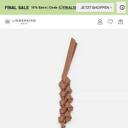
FINAL SALE
JETZT SHOPPEN
15% Extra | Code
FINAL15