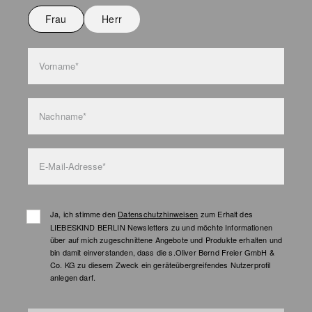
Frau
Herr
Taschenpflege
Vorname*
Nachname*
E-Mail-Adresse*
Ja, ich stimme den
Datenschutzhinweisen
zum Erhalt des
LIEBESKIND BERLIN Newsletters zu und möchte Informationen
über auf mich zugeschnittene Angebote und Produkte erhalten und
bin damit einverstanden, dass die s.Oliver Bernd Freier GmbH &
Co. KG zu diesem Zweck ein geräteübergreifendes Nutzerprofil
anlegen darf.