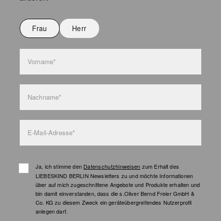
Nicht bügeln
Nicht waschen
Frau
Herr
Taschenpflege
Vorname*
Nachname*
E-Mail-Adresse*
Ja, ich stimme den
Datenschutzhinweisen
zum Erhalt des
LIEBESKIND BERLIN Newsletters zu und möchte Informationen
über auf mich zugeschnittene Angebote und Produkte erhalten und
bin damit einverstanden, dass die s.Oliver Bernd Freier GmbH &
Co. KG zu diesem Zweck ein geräteübergreifendes Nutzerprofil
anlegen darf.