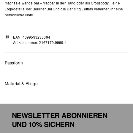
macht sie wandelbar – tragbar in der Hand oder als Crossbody. Feine
Logodetails, der Berliner Bär und die Dancing Letters verleihen ihr eine
persönliche Note.
EAN: 4099593235094
Artikelnummer: 2167179.9999.1
Passform
Masse:
H x B x T (cm): 8,5 x 10,5 x 3
Material & Pflege
NEWSLETTER ABONNIEREN
UND 10% SICHERN
Chlorbleiche nicht möglich