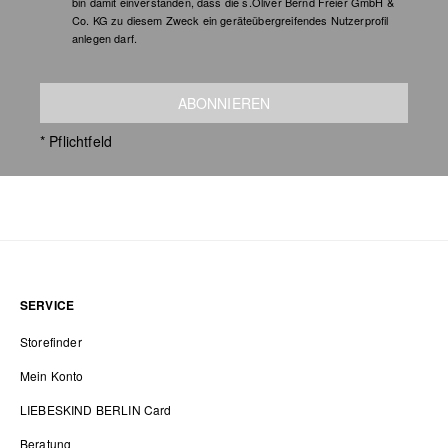
bin damit einverstanden, dass die s.Oliver Bernd Freier GmbH &
Co. KG zu diesem Zweck ein geräteübergreifendes Nutzerprofil
anlegen darf.
ABONNIEREN
* Pflichtfeld
SERVICE
Storefinder
Mein Konto
LIEBESKIND BERLIN Card
Beratung