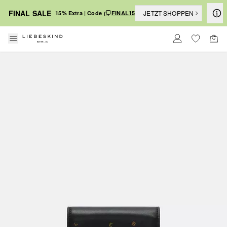
FINAL SALE
JETZT SHOPPEN
15% Extra | Code
FINAL15