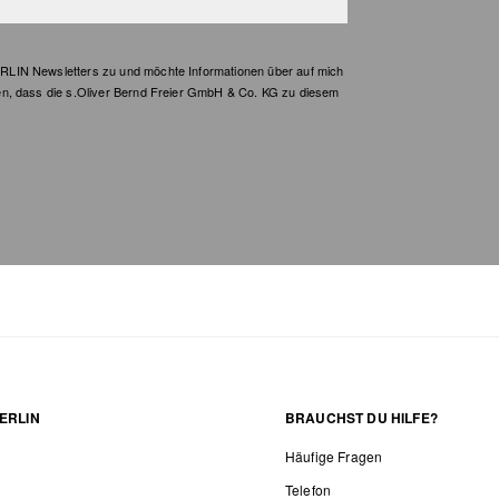
LIN Newsletters zu und möchte Informationen über auf mich
en, dass die s.Oliver Bernd Freier GmbH & Co. KG zu diesem
ERLIN
BRAUCHST DU HILFE?
Häufige Fragen
Telefon