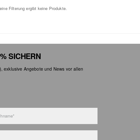
ine Filterung ergibt keine Produkte.
% SICHERN
), exklusive Angebote und News vor allen
chname*