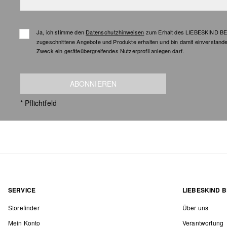
Ja, ich stimme den
Datenschutzhinweisen
zum Erhalt des LIEBESKIND BER
zugeschnittene Angebote und Produkte erhalten und bin damit einverstand
Zweck ein geräteübergreifendes Nutzerprofil anlegen darf.
ABONNIEREN
* Pflichtfeld
SERVICE
LIEBESKIND B
Storefinder
Über uns
Mein Konto
Verantwortung