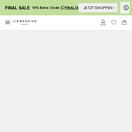
FINAL SALE
JETZT SHOPPEN
15% Extra | Code
FINAL15