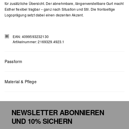
für zusätzliche Übersicht. Der abnehmbare, längenverstellbare Gurt macht
Esther flexibel tragbar – ganz nach Situation und Stil. Die frontseitige
Logoprägung setzt dabei einen dezenten Akzent.
EAN: 4099593232130
Artikelnummer: 2169329.4923.1
Passform
Masse:
H x B x T (cm): 12,5 x 16,5 x 5
Material & Pflege
NEWSLETTER ABONNIEREN
UND 10% SICHERN
Chlorbleiche nicht möglich