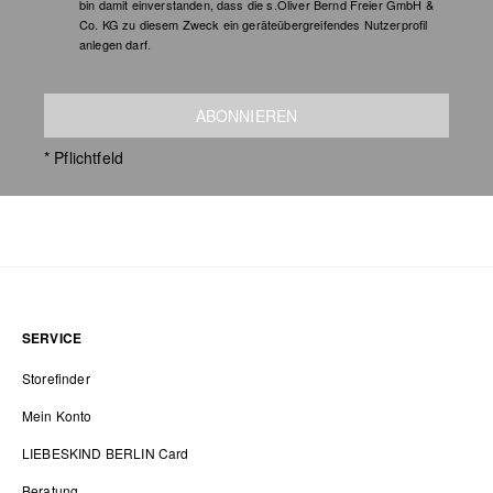
bin damit einverstanden, dass die s.Oliver Bernd Freier GmbH &
Co. KG zu diesem Zweck ein geräteübergreifendes Nutzerprofil
anlegen darf.
ABONNIEREN
* Pflichtfeld
SERVICE
Storefinder
Mein Konto
LIEBESKIND BERLIN Card
Beratung