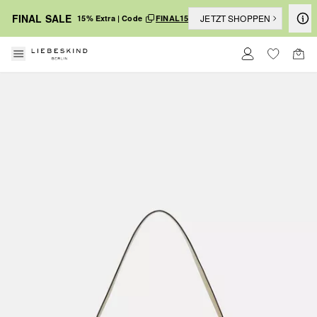
FINAL SALE
JETZT SHOPPEN
15% Extra | Code
FINAL15