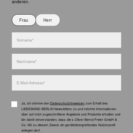
anderen.
Nicht bügeln
Nicht waschen
Frau
Herr
Taschenpflege
Vorname*
Nachname*
E-Mail-Adresse*
Ja, ich stimme den
Datenschutzhinweisen
zum Erhalt des
LIEBESKIND BERLIN Newsletters zu und möchte Informationen
über auf mich zugeschnittene Angebote und Produkte erhalten und
bin damit einverstanden, dass die s.Oliver Bernd Freier GmbH &
Co. KG zu diesem Zweck ein geräteübergreifendes Nutzerprofil
anlegen darf.