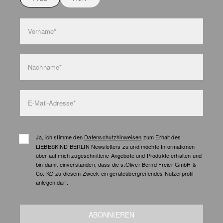
Vorname*
Nachname*
E-Mail-Adresse*
Ja, ich stimme den
Datenschutzhinweisen
zum Erhalt des
LIEBESKIND BERLIN Newsletters zu und möchte Informationen
über auf mich zugeschnittene Angebote und Produkte erhalten und
bin damit einverstanden, dass die s.Oliver Bernd Freier GmbH &
Co. KG zu diesem Zweck ein geräteübergreifendes Nutzerprofil
anlegen darf.
ABONNIEREN