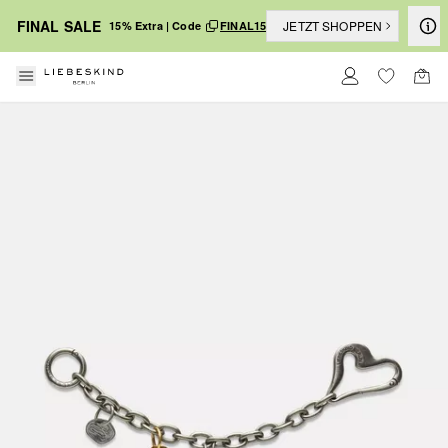
FINAL SALE
JETZT SHOPPEN
15% Extra | Code
FINAL15