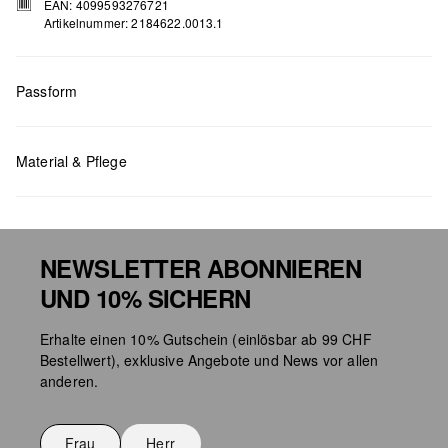
EAN: 4099593276721
Artikelnummer: 2184622.0013.1
Passform
Masse:
H x B x T (cm): 8 x 1,5 x 20
Material & Pflege
NEWSLETTER ABONNIEREN
UND 10% SICHERN
Taschenpflege
Erhalte einen 10% Gutschein (einlösbar ab 99 CHF
Bestellwert), exklusive Angebote und News vor allen
anderen.
Frau
Herr