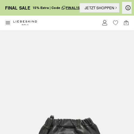
FINAL SALE
JETZT SHOPPEN
15% Extra | Code
FINAL15