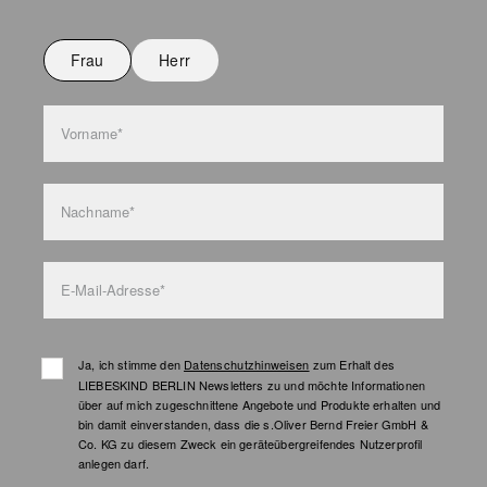
Nicht bügeln
Nicht waschen
Frau
Herr
Taschenpflege
Vorname*
Nachname*
E-Mail-Adresse*
Ja, ich stimme den
Datenschutzhinweisen
zum Erhalt des
LIEBESKIND BERLIN Newsletters zu und möchte Informationen
über auf mich zugeschnittene Angebote und Produkte erhalten und
bin damit einverstanden, dass die s.Oliver Bernd Freier GmbH &
Co. KG zu diesem Zweck ein geräteübergreifendes Nutzerprofil
anlegen darf.