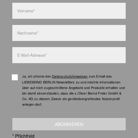
Taschenpflege
Vorname*
Nachname*
E-Mail-Adresse*
Ja, ich stimme den
Datenschutzhinweisen
zum Erhalt des
LIEBESKIND BERLIN Newsletters zu und möchte Informationen
über auf mich zugeschnittene Angebote und Produkte erhalten und
bin damit einverstanden, dass die s.Oliver Bernd Freier GmbH &
Co. KG zu diesem Zweck ein geräteübergreifendes Nutzerprofil
anlegen darf.
ABONNIEREN
* Pflichtfeld