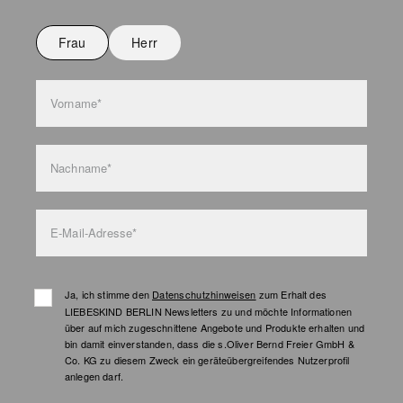
Nicht bügeln
Nicht waschen
Frau
Herr
Taschenpflege
Vorname*
Nachname*
E-Mail-Adresse*
Ja, ich stimme den
Datenschutzhinweisen
zum Erhalt des
LIEBESKIND BERLIN Newsletters zu und möchte Informationen
über auf mich zugeschnittene Angebote und Produkte erhalten und
bin damit einverstanden, dass die s.Oliver Bernd Freier GmbH &
Co. KG zu diesem Zweck ein geräteübergreifendes Nutzerprofil
anlegen darf.