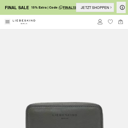
FINAL SALE
JETZT SHOPPEN
15% Extra | Code
FINAL15