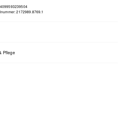
 4099593239504
elnummer: 2172989.8769.1
m
x B x T (cm): 11 x 21 x 2
& Pflege
bleiche nicht möglich
 für den Trockner geeignet
 chemische Reinigung möglich
 bügeln
 waschen