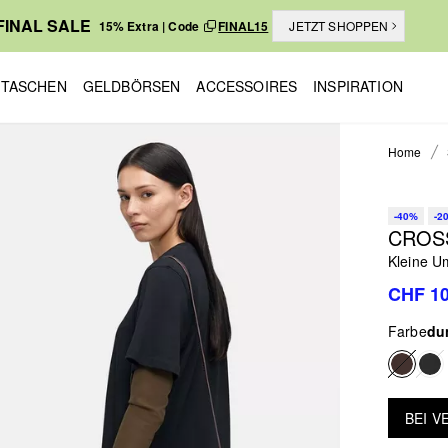
FINAL SALE
15% Extra | Code
FINAL15
JETZT SHOPPEN
TASCHEN
GELDBÖRSEN
ACCESSOIRES
INSPIRATION
Home
-40%
-2
CROS
Kleine U
CHF 10
Farbe
du
BEI 