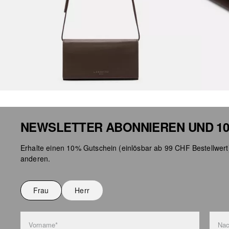
NEWSLETTER ABONNIEREN UND 10
Erhalte einen 10% Gutschein (einlösbar ab 99 CHF Bestellwert
anderen.
Frau
Herr
Vorname*
Na