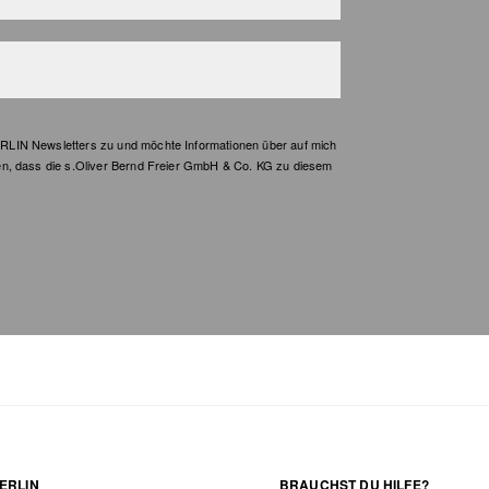
LIN Newsletters zu und möchte Informationen über auf mich
en, dass die s.Oliver Bernd Freier GmbH & Co. KG zu diesem
ERLIN
BRAUCHST DU HILFE?