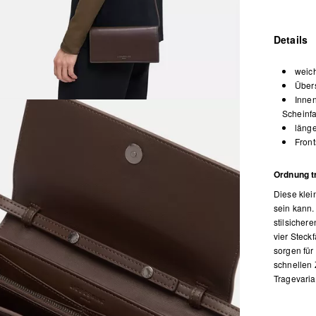
Details
weic
Über
Innen
Scheinf
länge
Front
Ordnung tri
Diese klei
sein kann.
stilsicher
vier Steck
sorgen für
schnellen 
Tragevaria