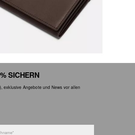
% SICHERN
), exklusive Angebote und News vor allen
chname*