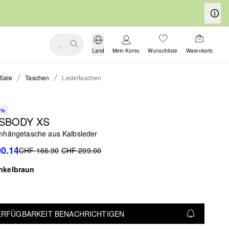
...
Land
Mein Konto
Wunschliste
Warenkorb
Sale
Taschen
Ledertaschen
0%
SBODY XS
mhängetasche aus Kalbsleder
0.14
CHF 166.90
CHF 209.00
nkelbraun
VERFÜGBARKEIT BENACHRICHTIGEN