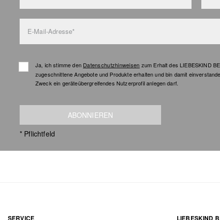
E-Mail-Adresse*
Ja, ich stimme den
Datenschutzhinweisen
zum Erhalt des LIEBESKIND BER
zugeschnittene Angebote und Produkte erhalten und bin damit einverstand
Zweck ein geräteübergreifendes Nutzerprofil anlegen darf.
ABONNIEREN
* Pflichtfeld
SERVICE
LIEBESKIND B