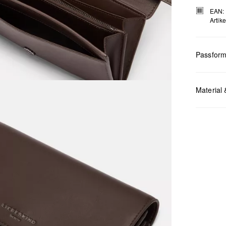
EAN:
Artik
Passfor
Masse:
H 
Material 
Chlor
Nicht
Keine
Nicht
Nicht