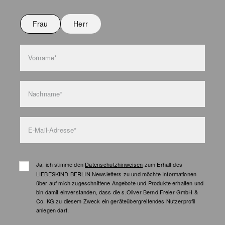
Nicht bügeln
Nicht waschen
Frau
Herr
Taschenpflege
Vorname*
Nachname*
E-Mail-Adresse*
Ja, ich stimme den
Datenschutzhinweisen
zum Erhalt des
LIEBESKIND BERLIN Newsletters zu und möchte Informationen
über auf mich zugeschnittene Angebote und Produkte erhalten und
bin damit einverstanden, dass die s.Oliver Bernd Freier GmbH &
Co. KG zu diesem Zweck ein geräteübergreifendes Nutzerprofil
anlegen darf.