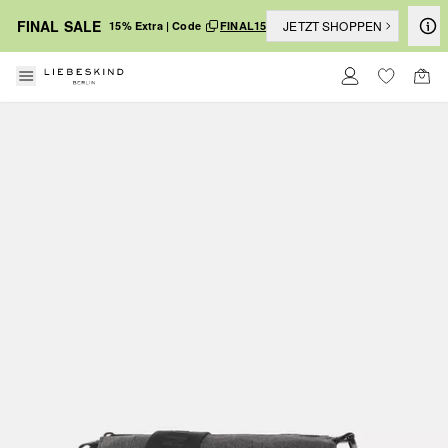
FINAL SALE
JETZT SHOPPEN
15% Extra | Code
FINAL15