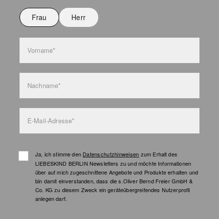
Nicht waschen
Frau
Herr
Taschenpflege
Vorname*
Nachname*
E-Mail-Adresse*
Ja, ich stimme den
Datenschutzhinweisen
zum Erhalt des
LIEBESKIND BERLIN Newsletters zu und möchte Informationen
über auf mich zugeschnittene Angebote und Produkte erhalten und
bin damit einverstanden, dass die s.Oliver Bernd Freier GmbH &
Co. KG zu diesem Zweck ein geräteübergreifendes Nutzerprofil
anlegen darf.