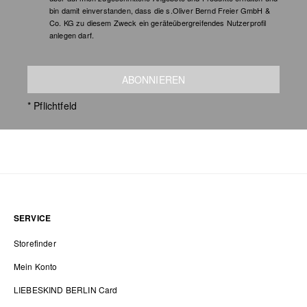
bin damit einverstanden, dass die s.Oliver Bernd Freier GmbH &
Co. KG zu diesem Zweck ein geräteübergreifendes Nutzerprofil
anlegen darf.
ABONNIEREN
* Pflichtfeld
SERVICE
Storefinder
Mein Konto
LIEBESKIND BERLIN Card