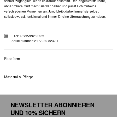
schnell zugänglich, wenn es darauf ankommt. Der längenverstellbare,
abnehmbare Gurt macht sie wandelbar und passt sich mühelos
verschiedenen Momenten an. Juno bleibt dabei immer sie selbst:
selbstbewusst, funktional und immer für eine Überraschung zu haben.
EAN: 4099593268702
Artikelnummer: 2177980.8232.1
Passform
Material & Pflege
Masse:
H x B x T (cm): 10 x 23 x 4,5
NEWSLETTER ABONNIEREN
UND 10% SICHERN