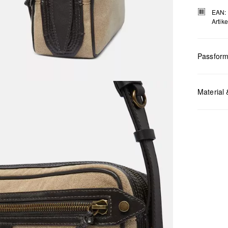
EAN:
Artik
Passfor
Material 
Masse:
H 
Chlor
Nicht
Keine
Nicht