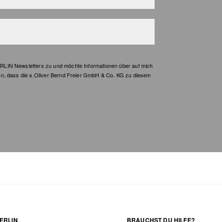
LIN Newsletters zu und möchte Informationen über auf mich
en, dass die s.Oliver Bernd Freier GmbH & Co. KG zu diesem
ERLIN
BRAUCHST DU HILFE?