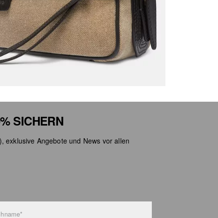
Nicht
% SICHERN
), exklusive Angebote und News vor allen
chname*