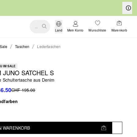
...
Land
Mein Konto
Wunschliste
Warenkorb
Sale
Taschen
Ledertaschen
U IM SALE
 JUNO SATCHEL S
e Schultertasche aus Denim
6.50
CHF 195.00
ndfarben
EN WARENKORB