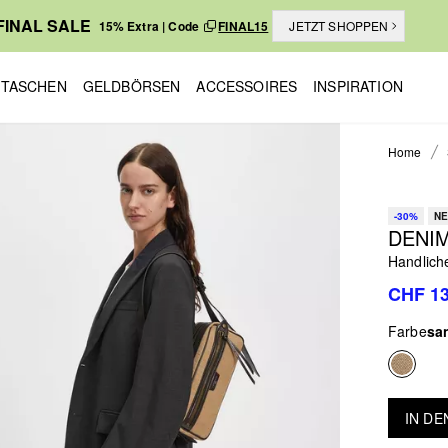
FINAL SALE
15% Extra | Code
FINAL15
JETZT SHOPPEN
TASCHEN
GELDBÖRSEN
ACCESSOIRES
INSPIRATION
Home
-30%
NE
DENIM
Handlich
CHF 13
Farbe
sa
IN D