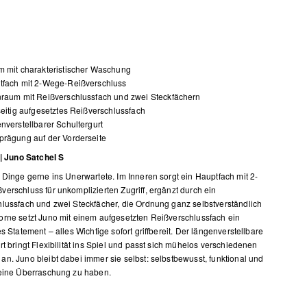
 mit charakteristischer Waschung
tfach mit 2-Wege-Reißverschluss
raum mit Reißverschlussfach und zwei Steckfächern
seitig aufgesetztes Reißverschlussfach
nverstellbarer Schultergurt
rägung auf der Vorderseite
 | Juno Satchel S
 Dinge gerne ins Unerwartete. Im Inneren sorgt ein Hauptfach mit 2-
erschluss für unkomplizierten Zugriff, ergänzt durch ein
lussfach und zwei Steckfächer, die Ordnung ganz selbstverständlich
rne setzt Juno mit einem aufgesetzten Reißverschlussfach ein
s Statement – alles Wichtige sofort griffbereit. Der längenverstellbare
rt bringt Flexibilität ins Spiel und passt sich mühelos verschiedenen
n. Juno bleibt dabei immer sie selbst: selbstbewusst, funktional und
eine Überraschung zu haben.