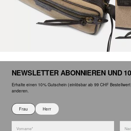
NEWSLETTER ABONNIEREN UND 10
Erhalte einen 10% Gutschein (einlösbar ab 99 CHF Bestellwert
anderen.
Frau
Herr
Vorname*
Na