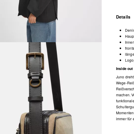
Details
Denim
Haup
Innen
front
länge
Logop
Inside out
Juno dreht
Wege-Reißv
Reißversch
machen. Vo
funktionale
Schultergu
Momenten a
immer für 