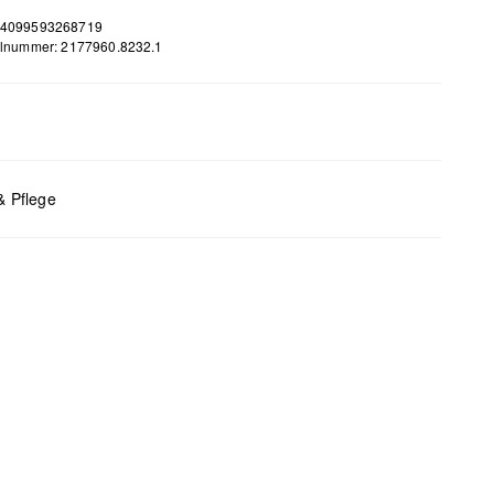
 4099593268719
elnummer: 2177960.8232.1
m
& Pflege
x B x T (cm): 12 x 29,5 x 9
bleiche nicht möglich
 für den Trockner geeignet
 chemische Reinigung möglich
 bügeln