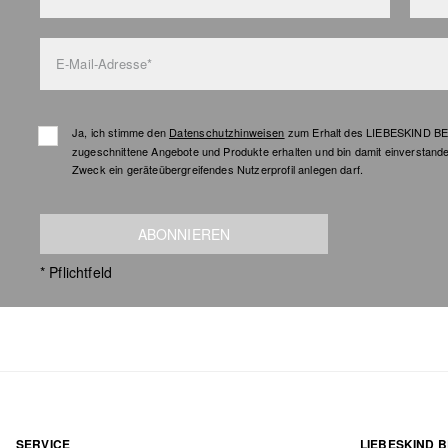
E-Mail-Adresse*
Ja, ich stimme den
Datenschutzhinweisen
zum Erhalt des LIEBESKIND BER
zugeschnittene Angebote und Produkte erhalten und bin damit einverstand
Zweck ein geräteübergreifendes Nutzerprofil anlegen darf.
ABONNIEREN
* Pflichtfeld
SERVICE
LIEBESKIND B