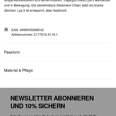
und in Bewegung. Die abnehmbare Statement-Chain setzt ein klares
Zeichen. Lya II ist entspannt, aber bestimmt.
EAN: 4099593268542
Artikelnummer: 2177515.5119.1
Passform
Material & Pflege
Masse:
H x B x T (cm): 22 x 22 x 10
NEWSLETTER ABONNIEREN
UND 10% SICHERN
Chlorbleiche nicht möglich