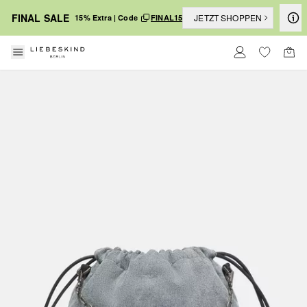
FINAL SALE
JETZT SHOPPEN
15% Extra | Code
FINAL15