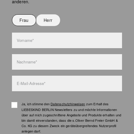
anderen.
Nicht bügeln
Nicht waschen
Frau
Herr
Taschenpflege
Vorname*
Nachname*
E-Mail-Adresse*
Ja, ich stimme den
Datenschutzhinweisen
zum Erhalt des
LIEBESKIND BERLIN Newsletters zu und möchte Informationen
über auf mich zugeschnittene Angebote und Produkte erhalten und
bin damit einverstanden, dass die s.Oliver Bernd Freier GmbH &
Co. KG zu diesem Zweck ein geräteübergreifendes Nutzerprofil
anlegen darf.