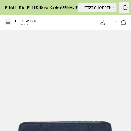
FINAL SALE
JETZT SHOPPEN
15% Extra | Code
FINAL15