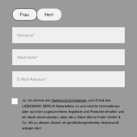
Nicht bügeln
Nicht waschen
Frau
Herr
Taschenpflege
Vorname*
Nachname*
E-Mail-Adresse*
Ja, ich stimme den
Datenschutzhinweisen
zum Erhalt des
LIEBESKIND BERLIN Newsletters zu und möchte Informationen
über auf mich zugeschnittene Angebote und Produkte erhalten und
bin damit einverstanden, dass die s.Oliver Bernd Freier GmbH &
Co. KG zu diesem Zweck ein geräteübergreifendes Nutzerprofil
anlegen darf.