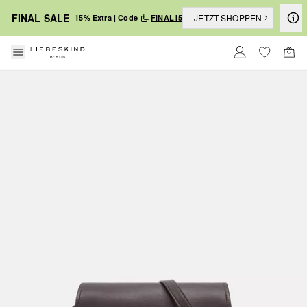
FINAL SALE
JETZT SHOPPEN
15% Extra | Code
FINAL15