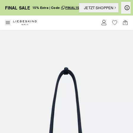
FINAL SALE
JETZT SHOPPEN
15% Extra | Code
FINAL15