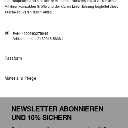
das Hauptfach lässt sich sicher mit einem Reißverschluss verschließen.
Mit ihrer kompakten Größe und der klaren Linienführung begleitet diese
Tasche souverän durch Alltag.
EAN: 4099593275045
Artikelnummer: 2182316.5838.1
Passform
Material & Pflege
Masse:
H x B x T (cm): 12 x 28 x 9
NEWSLETTER ABONNIEREN
UND 10% SICHERN
Chlorbleiche nicht möglich