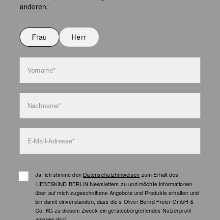
Keine chemische Reinigung möglich
anderen.
Nicht bügeln
Nicht waschen
Frau
Herr
Taschenpflege
Vorname*
Nachname*
E-Mail-Adresse*
Ja, ich stimme den
Datenschutzhinweisen
zum Erhalt des
LIEBESKIND BERLIN Newsletters zu und möchte Informationen
über auf mich zugeschnittene Angebote und Produkte erhalten und
bin damit einverstanden, dass die s.Oliver Bernd Freier GmbH &
Co. KG zu diesem Zweck ein geräteübergreifendes Nutzerprofil
anlegen darf.