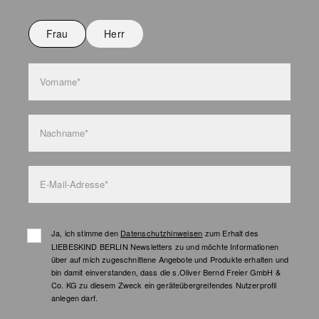
Nicht bügeln
Nicht waschen
Frau
Herr
Taschenpflege
Vorname*
Nachname*
E-Mail-Adresse*
Ja, ich stimme den
Datenschutzhinweisen
zum Erhalt des
LIEBESKIND BERLIN Newsletters zu und möchte Informationen
über auf mich zugeschnittene Angebote und Produkte erhalten und
bin damit einverstanden, dass die s.Oliver Bernd Freier GmbH &
Co. KG zu diesem Zweck ein geräteübergreifendes Nutzerprofil
anlegen darf.