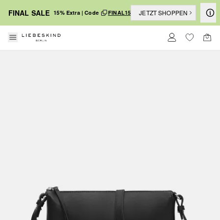
FINAL SALE
JETZT SHOPPEN
15% Extra | Code
FINAL15