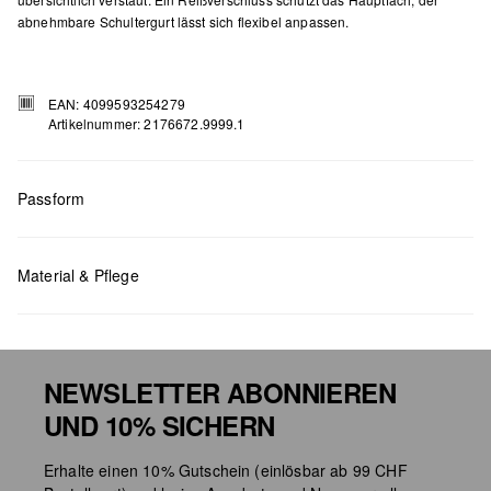
abnehmbare Schultergurt lässt sich flexibel anpassen.
EAN: 4099593254279
Artikelnummer: 2176672.9999.1
Passform
Masse:
H x B x T (cm): 18,5 x 25 x 3
Material & Pflege
NEWSLETTER ABONNIEREN
UND 10% SICHERN
Chlorbleiche nicht möglich
Erhalte einen 10% Gutschein (einlösbar ab 99 CHF
Nicht für den Trockner geeignet