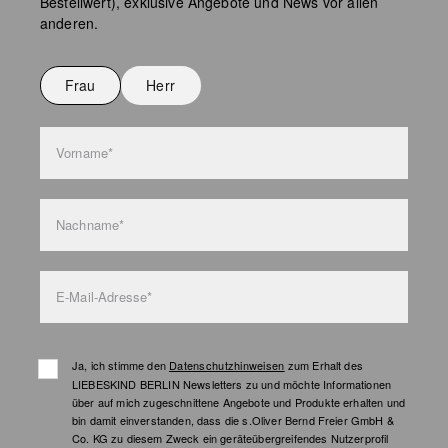
Bestellwert), exklusive Angebote und News vor allen
Keine chemische Reinigung möglich
anderen.
Nicht bügeln
Nicht waschen
Frau
Herr
Taschenpflege
Vorname*
Nachname*
E-Mail-Adresse*
Ja, ich stimme den
Datenschutzhinweisen
zum Erhalt des
LIEBESKIND BERLIN Newsletters zu und möchte Informationen
über auf mich zugeschnittene Angebote und Produkte erhalten und
bin damit einverstanden, dass die s.Oliver Bernd Freier GmbH &
Co. KG zu diesem Zweck ein geräteübergreifendes Nutzerprofil