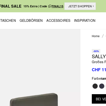
FINAL SALE
15% Extra | Code
FINAL15
JETZT SHOPPEN
TASCHEN
GELDBÖRSEN
ACCESSOIRES
INSPIRATION
Home
-30%
SALL
Großes P
CHF 11
Farbe
ta
BEI 