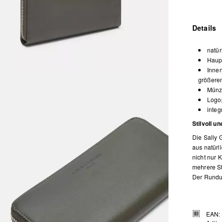
Details
natür
Haup
Innen
größere
Münz
Logop
integ
Stilvoll u
Die Sally G
aus natürl
nicht nur 
mehrere St
Der Rundum
EAN: