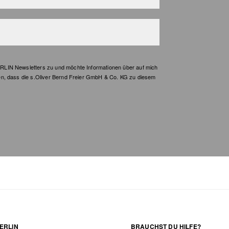
LIN Newsletters zu und möchte Informationen über auf mich
en, dass die s.Oliver Bernd Freier GmbH & Co. KG zu diesem
ERLIN
BRAUCHST DU HILFE?