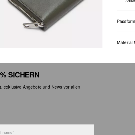
Artik
Passfor
Masse:
H 
Material 
% SICHERN
), exklusive Angebote und News vor allen
Chlor
Nicht
Keine
Nicht
Nicht
chname*