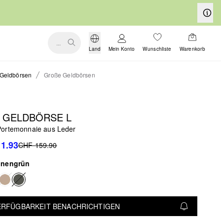
...
Land
Mein Konto
Wunschliste
Warenkorb
Geldbörsen
Große Geldbörsen
Y GELDBÖRSE L
ortemonnaie aus Leder
1.93
CHF 159.90
nnengrün
VERFÜGBARKEIT BENACHRICHTIGEN