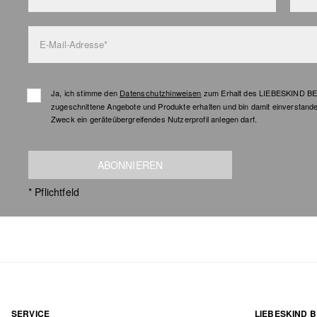
E-Mail-Adresse*
Ja, ich stimme den
Datenschutzhinweisen
zum Erhalt des LIEBESKIND BER
zugeschnittene Angebote und Produkte erhalten und bin damit einverstand
Zweck ein geräteübergreifendes Nutzerprofil anlegen darf.
ABONNIEREN
* Pflichtfeld
SERVICE
LIEBESKIND B