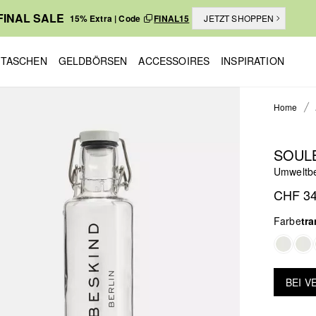
FINAL SALE
15% Extra | Code
FINAL15
JETZT SHOPPEN
TASCHEN
GELDBÖRSEN
ACCESSOIRES
INSPIRATION
Home
SOULB
Umweltbe
CHF 34
Farbe
tr
BEI 