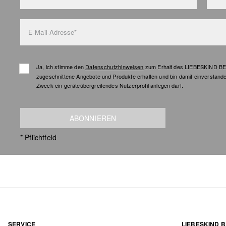
E-Mail-Adresse*
Ja, ich stimme den
Datenschutzhinweisen
zum Erhalt des LIEBESKIND BER
zugeschnittene Angebote und Produkte erhalten und bin damit einverstand
Zweck ein geräteübergreifendes Nutzerprofil anlegen darf.
ABONNIEREN
* Pflichtfeld
SERVICE
LIEBESKIND B