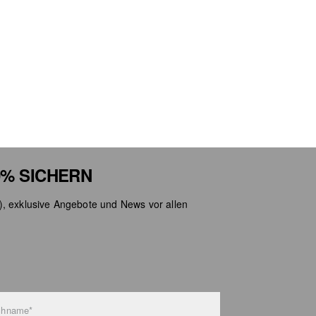
% SICHERN
), exklusive Angebote und News vor allen
chname*