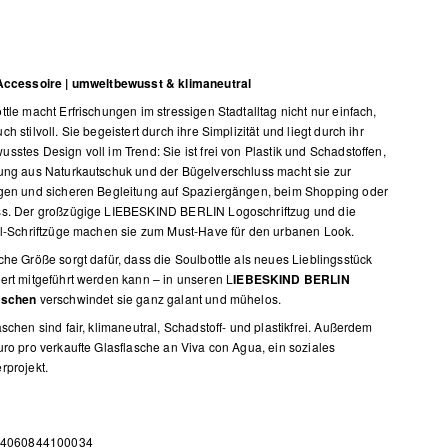
-Accessoire | umweltbewusst & klimaneutral
ttle macht Erfrischungen im stressigen Stadtalltag nicht nur einfach,
h stilvoll. Sie begeistert durch ihre Simplizität und liegt durch ihr
sstes Design voll im Trend: Sie ist frei von Plastik und Schadstoffen,
ung aus Naturkautschuk und der Bügelverschluss macht sie zur
gen und sicheren Begleitung auf Spaziergängen, beim Shopping oder
ss. Der großzügige LIEBESKIND BERLIN Logoschriftzug und die
el-Schriftzüge machen sie zum Must-Have für den urbanen Look.
che Größe sorgt dafür, dass die Soulbottle als neues Lieblingsstück
ert mitgeführt werden kann – in unseren
L
IEBESKIND BERLIN
aschen
verschwindet sie ganz galant und mühelos.
aschen sind fair, klimaneutral, Schadstoff- und plastikfrei. Außerdem
uro pro verkaufte Glasflasche an Viva con Agua, ein soziales
rprojekt.
 4060844100034