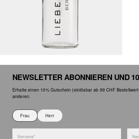
NEWSLETTER ABONNIEREN UND 10
Erhalte einen 10% Gutschein (einlösbar ab 99 CHF Bestellwert
anderen.
Frau
Herr
Vorname*
Na