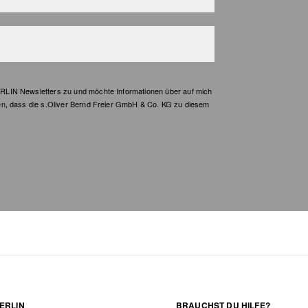
LIN Newsletters zu und möchte Informationen über auf mich
en, dass die s.Oliver Bernd Freier GmbH & Co. KG zu diesem
ERLIN
BRAUCHST DU HILFE?