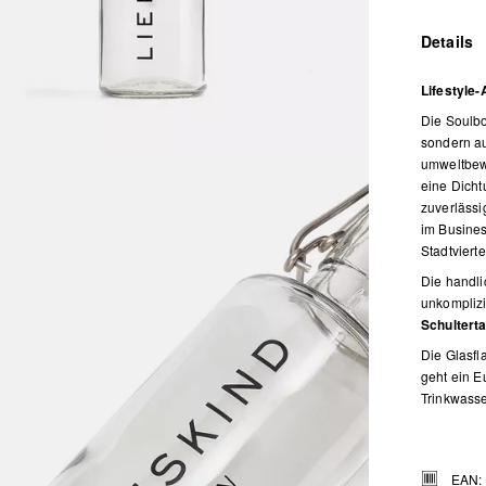
Details
Lifestyle
Die Soulbo
sondern auc
umweltbewu
eine Dicht
zuverlässi
im Busine
Stadtviert
Die handli
unkomplizi
Schultert
Die Glasfl
geht ein E
Trinkwasse
EAN: