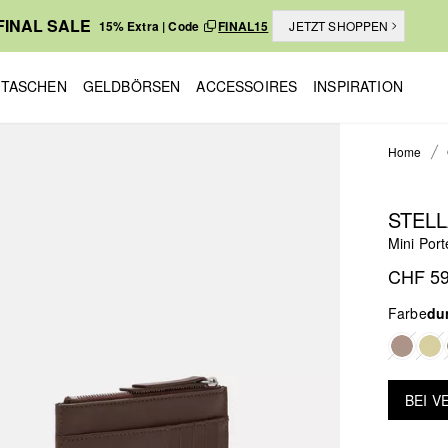
FINAL SALE
15% Extra | Code
FINAL15
JETZT SHOPPEN
TASCHEN
GELDBÖRSEN
ACCESSOIRES
INSPIRATION
Home
STEL
Mini Por
CHF 59
Farbe
du
BEI 