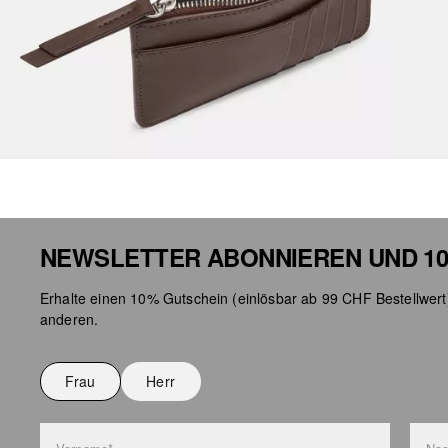
NEWSLETTER ABONNIEREN UND 10
Erhalte einen 10% Gutschein (einlösbar ab 99 CHF Bestellwert
anderen.
Frau
Herr