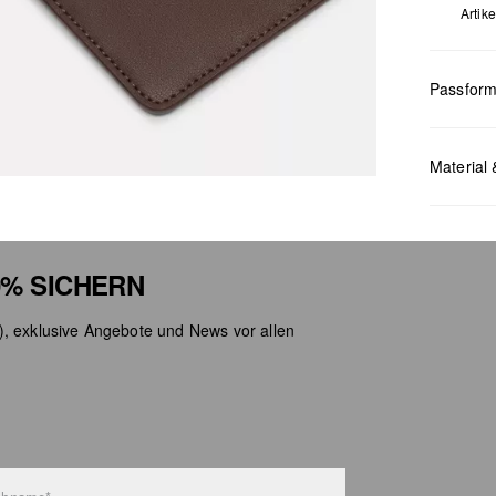
Artik
Passfor
Masse:
H 
Material 
% SICHERN
), exklusive Angebote und News vor allen
Chlor
Nicht
Keine
Nicht
Nicht