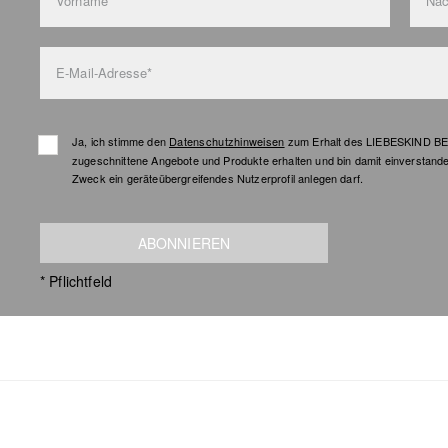
Vorname*
Na
E-Mail-Adresse*
Ja, ich stimme den
Datenschutzhinweisen
zum Erhalt des LIEBESKIND BER
zugeschnittene Angebote und Produkte erhalten und bin damit einverstand
Zweck ein geräteübergreifendes Nutzerprofil anlegen darf.
ABONNIEREN
* Pflichtfeld