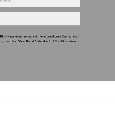
chname*
LIN Newsletters zu und möchte Informationen über auf mich
en, dass die s.Oliver Bernd Freier GmbH & Co. KG zu diesem