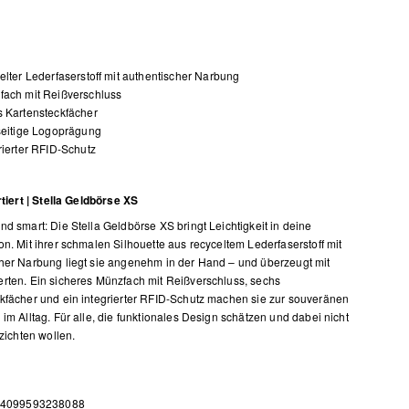
elter Lederfaserstoff mit authentischer Narbung
fach mit Reißverschluss
 Kartensteckfächer
seitige Logoprägung
rierter RFID-Schutz
rtiert | Stella Geldbörse XS
nd smart: Die Stella Geldbörse XS bringt Leichtigkeit in deine
on. Mit ihrer schmalen Silhouette aus recyceltem Lederfaserstoff mit
her Narbung liegt sie angenehm in der Hand – und überzeugt mit
rten. Ein sicheres Münzfach mit Reißverschluss, sechs
kfächer und ein integrierter RFID-Schutz machen sie zur souveränen
 im Alltag. Für alle, die funktionales Design schätzen und dabei nicht
rzichten wollen.
 4099593238088