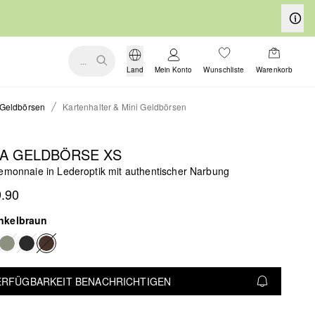
...
Land
Mein Konto
Wunschliste
Warenkorb
Geldbörsen
Kartenhalter & Mini Geldbörsen
LA GELDBÖRSE XS
temonnaie in Lederoptik mit authentischer Narbung
.90
nkelbraun
VERFÜGBARKEIT BENACHRICHTIGEN