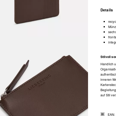
Details
recyc
Münz
sechs
front
integ
Stilvoll so
Handlich u
Organisati
authentisc
inneren We
Kartenstec
Begleitung
auf Stil ve
EAN: