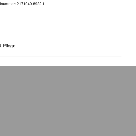
elnummer: 2171040.8922.1
m
x B x T (cm): 8,6 x 13,5 x 1
& Pflege
bleiche nicht möglich
 für den Trockner geeignet
 chemische Reinigung möglich
 bügeln
 waschen