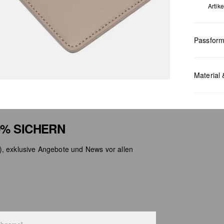
Artik
Passfor
Masse:
H 
Material 
% SICHERN
), exklusive Angebote und News vor allen
Chlor
Nicht
Keine
Nicht
Nicht