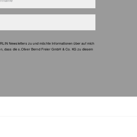
chname*
LIN Newsletters zu und möchte Informationen über auf mich
en, dass die s.Oliver Bernd Freier GmbH & Co. KG zu diesem