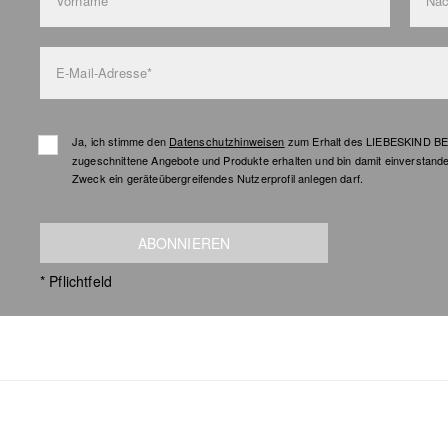
Vorname*
Na
E-Mail-Adresse*
Ja, ich stimme den
Datenschutzhinweisen
zum Erhalt des LIEBESKIND BER
zugeschnittene Angebote und Produkte erhalten und bin damit einverstand
Zweck ein geräteübergreifendes Nutzerprofil anlegen darf.
ABONNIEREN
* Pflichtfeld