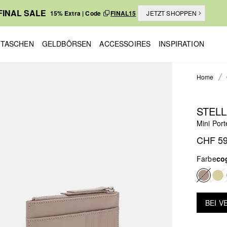
FINAL SALE
15% Extra | Code
FINAL15
JETZT SHOPPEN
TASCHEN
GELDBÖRSEN
ACCESSOIRES
INSPIRATION
Home
STEL
Mini Por
CHF 59
Farbe
co
BEI 