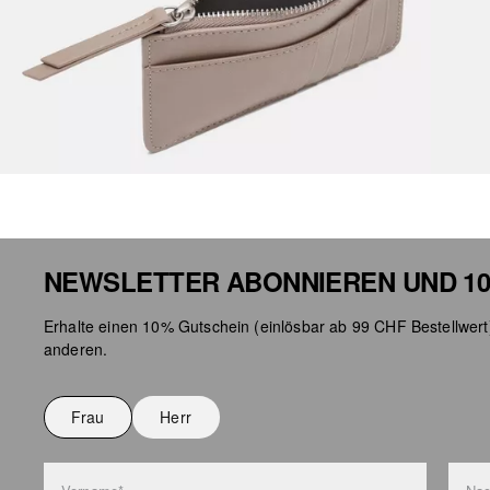
NEWSLETTER ABONNIEREN UND 10
Erhalte einen 10% Gutschein (einlösbar ab 99 CHF Bestellwert
anderen.
Frau
Herr