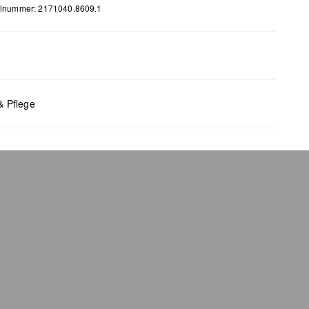
elnummer: 2171040.8609.1
m
x B x T (cm): 8,6 x 13,5 x 1
& Pflege
bleiche nicht möglich
 für den Trockner geeignet
 chemische Reinigung möglich
 bügeln
 waschen