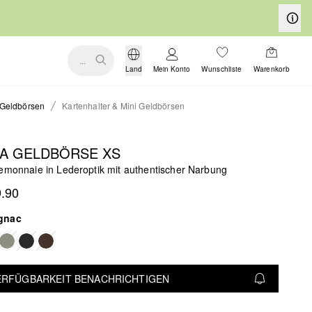
...
Land
Mein Konto
Wunschliste
Warenkorb
Geldbörsen
Kartenhalter & Mini Geldbörsen
LA GELDBÖRSE XS
temonnaie in Lederoptik mit authentischer Narbung
.90
gnac
VERFÜGBARKEIT BENACHRICHTIGEN