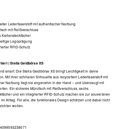
elter Lederfaserstoff mit authentischer Narbung
fach mit Reißverschluss
 Kartensteckfächer
seitige Logoprägung
rierter RFID-Schutz
rtiert | Stella Geldbörse XS
nd smart: Die Stella Geldbörse XS bringt Leichtigkeit in deine
on. Mit ihrer schmalen Silhouette aus recyceltem Lederfaserstoff mit
her Narbung liegt sie angenehm in der Hand – und überzeugt mit
rten. Ein sicheres Münzfach mit Reißverschluss, sechs
kfächer und ein integrierter RFID-Schutz machen sie zur souveränen
 im Alltag. Für alle, die funktionales Design schätzen und dabei nicht
rzichten wollen.
 4099593238071