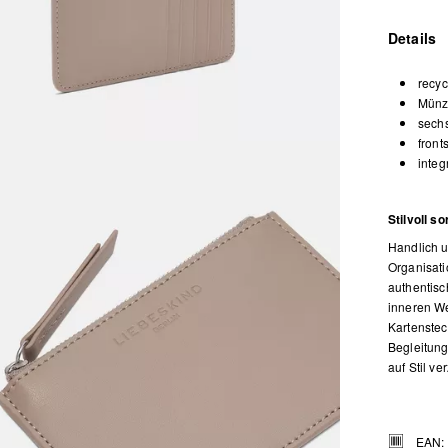
Details
recyc
Münz
sechs
front
integ
Stilvoll so
Handlich u
Organisati
authentisc
inneren We
Kartenstec
Begleitung
auf Stil ve
EAN: