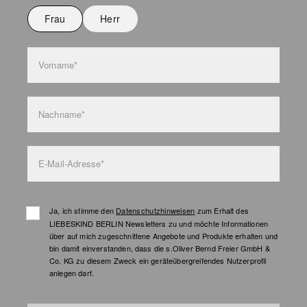
Frau
Herr
Taschenpflege
Vorname*
Nachname*
E-Mail-Adresse*
Ja, ich stimme den
Datenschutzhinweisen
zum Erhalt des
LIEBESKIND BERLIN Newsletters zu und möchte Informationen
über auf mich zugeschnittene Angebote und Produkte erhalten und
bin damit einverstanden, dass die s.Oliver Bernd Freier GmbH &
Co. KG zu diesem Zweck ein geräteübergreifendes Nutzerprofil
anlegen darf.