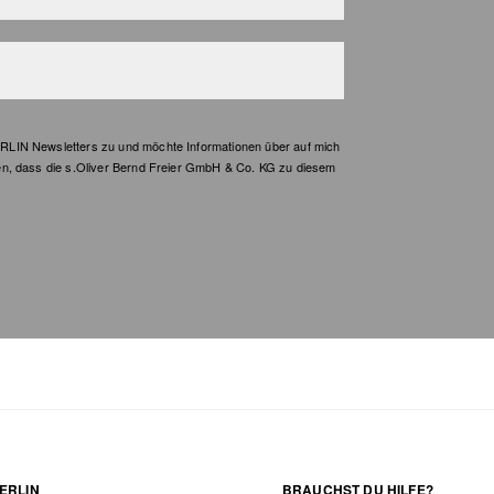
LIN Newsletters zu und möchte Informationen über auf mich
en, dass die s.Oliver Bernd Freier GmbH & Co. KG zu diesem
ERLIN
BRAUCHST DU HILFE?