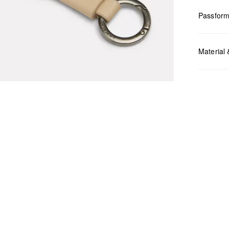
Passfor
Material 
Masse:
B 
Chlor
Nicht
Keine
Nicht
Nicht