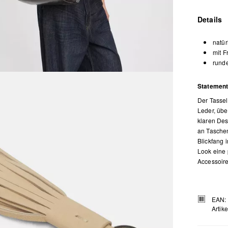
Details
natür
mit F
rund
Statement
Der Tassel
Leder, übe
klaren Des
an Taschen
Blickfang 
Look eine p
Accessoire,
EAN:
Artik