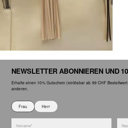
NEWSLETTER ABONNIEREN UND 10
Erhalte einen 10% Gutschein (einlösbar ab 99 CHF Bestellwert
anderen.
Frau
Herr
Vorname*
Na