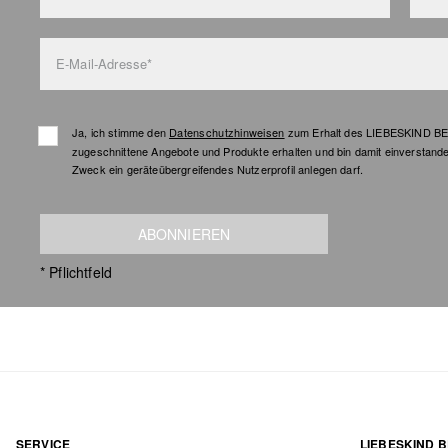
E-Mail-Adresse*
Ja, ich stimme den
Datenschutzhinweisen
zum Erhalt des LIEBESKIND BER
zugeschnittene Angebote und Produkte erhalten und bin damit einverstand
Zweck ein geräteübergreifendes Nutzerprofil anlegen darf.
ABONNIEREN
* Pflichtfeld
SERVICE
LIEBESKIND B