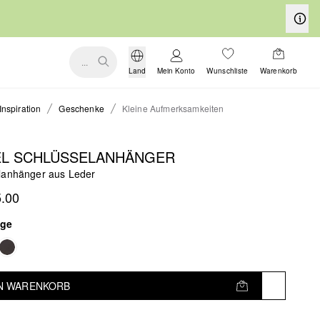
...
Land
Mein Konto
Wunschliste
Warenkorb
Inspiration
Geschenke
Kleine Aufmerksamkeiten
EL SCHLÜSSELANHÄNGER
lanhänger aus Leder
.00
ige
EN WARENKORB