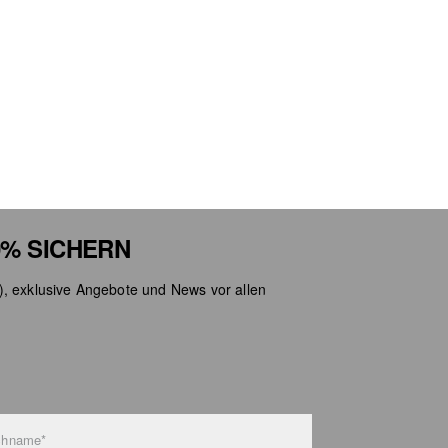
% SICHERN
), exklusive Angebote und News vor allen
chname*