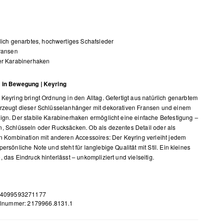
lich genarbtes, hochwertiges Schafsleder
ransen
er Karabinerhaken
 in Bewegung | Keyring
 Keyring bringt Ordnung in den Alltag. Gefertigt aus natürlich genarbtem
rzeugt dieser Schlüsselanhänger mit dekorativen Fransen und einem
ign. Der stabile Karabinerhaken ermöglicht eine einfache Befestigung –
, Schlüsseln oder Rucksäcken. Ob als dezentes Detail oder als
in Kombination mit anderen Accessoires: Der Keyring verleiht jedem
ersönliche Note und steht für langlebige Qualität mit Stil. Ein kleines
 das Eindruck hinterlässt – unkompliziert und vielseitig.
 4099593271177
elnummer: 2179966.8131.1